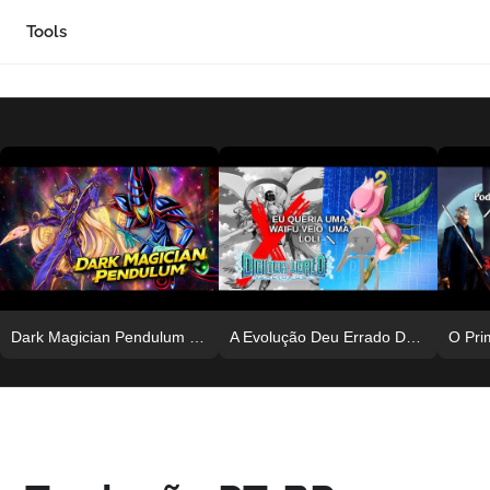
Tools
Dark Magician Pendulum Decklist e Análise de Status | Yu Gi Oh! Arc V Tag Force Special
​A Evolução Deu Errado DE NOVO!! Adeus Angewomon | Digimon World Next Order #006