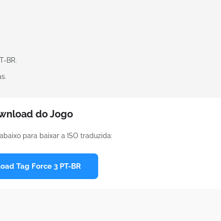
T-BR.
s.
wnload do Jogo
abaixo para baixar a ISO traduzida:
oad Tag Force 3 PT-BR