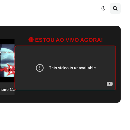
🔴 ESTOU AO VIVO AGORA!
O Primeiro Confronto Contra o Vergil! | Devil May Cry 3 Co-op Com @Gabr1eLz-k2q #004
Birdramon A Galinha Que Te Morde