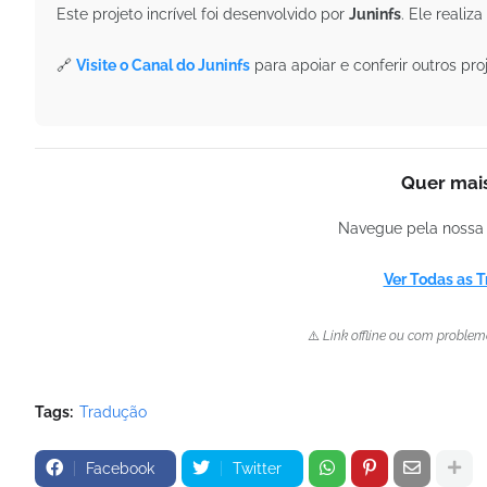
Este projeto incrível foi desenvolvido por
Juninfs
. Ele reali
🔗
Visite o Canal do Juninfs
para apoiar e conferir outros proj
Quer mais
Navegue pela nossa 
Ver Todas as 
⚠️
Link offline ou com proble
Tags:
Tradução
Facebook
Twitter