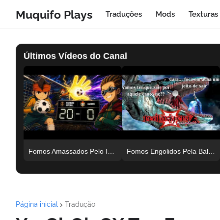
Muquifo Plays
Traduções
Mods
Texturas
Últimos Vídeos do Canal
Fomos Amassados Pelo Instituto Imperial | Inazuma Eleven DS #001
Fomos Engolidos Pela Baleia! E Agora Devil May Cry 3 Co op #005
Página inicial
Tradução