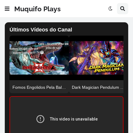
Muquifo Plays
Últimos Vídeos do Canal
Fomos Engolidos Pela Baleia! E Agora Devil May Cry 3 Co op #005
Dark Magician Pendulum Decklist e Análise de Status | Yu Gi Oh! Arc V Tag Force Special