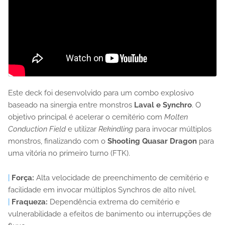
Este deck foi desenvolvido para um combo explosivo
baseado na sinergia entre monstros
Laval e Synchro
. O
objetivo principal é acelerar o cemitério com
Molten
Conduction Field
e utilizar
Rekindling
para invocar múltiplos
monstros, finalizando com o
Shooting Quasar Dragon
para
uma vitória no primeiro turno (FTK).
|
Força:
Alta velocidade de preenchimento de cemitério e
facilidade em invocar múltiplos Synchros de alto nível.
|
Fraqueza:
Dependência extrema do cemitério e
vulnerabilidade a efeitos de banimento ou interrupções de