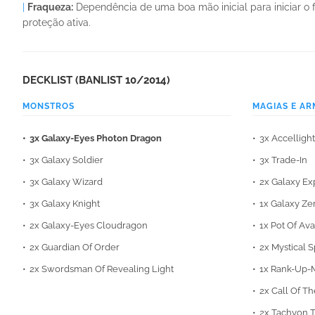
|
Fraqueza:
Dependência de uma boa mão inicial para iniciar o
proteção ativa.
DECKLIST (BANLIST 10/2014)
MONSTROS
MAGIAS E AR
3x Galaxy-Eyes Photon Dragon
3x Accellight
3x Galaxy Soldier
3x Trade-In
3x Galaxy Wizard
2x Galaxy Ex
3x Galaxy Knight
1x Galaxy Ze
2x Galaxy-Eyes Cloudragon
1x Pot Of Ava
2x Guardian Of Order
2x Mystical 
2x Swordsman Of Revealing Light
1x Rank-Up-
2x Call Of T
2x Tachyon T