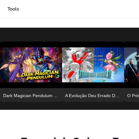
Tools
Dark Magician Pendulum Decklist e Análise de Status | Yu Gi Oh! Arc V Tag Force Special
​A Evolução Deu Errado DE NOVO!! Adeus Angewomon | Digimon World Next Order #006