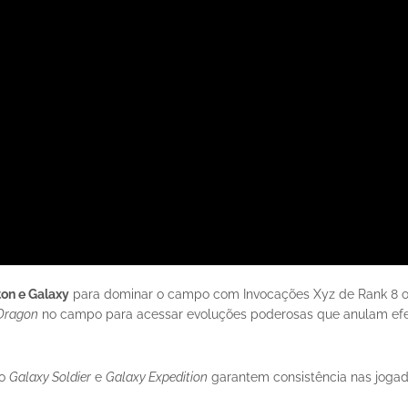
on e Galaxy
para dominar o campo com Invocações Xyz de Rank 8 ou
Dragon
no campo para acessar evoluções poderosas que anulam efe
mo
Galaxy Soldier
e
Galaxy Expedition
garantem consistência nas joga