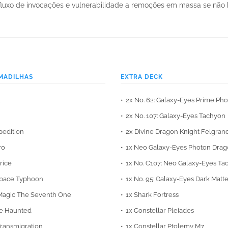
 fluxo de invocações e vulnerabilidade a remoções em massa se não
MADILHAS
EXTRA DECK
2x No. 62: Galaxy-Eyes Prime Ph
2x No. 107: Galaxy-Eyes Tachyon
pedition
2x Divine Dragon Knight Felgran
ro
1x Neo Galaxy-Eyes Photon Dra
rice
1x No. C107: Neo Galaxy-Eyes Ta
Space Typhoon
1x No. 95: Galaxy-Eyes Dark Matt
Magic The Seventh One
1x Shark Fortress
he Haunted
1x Constellar Pleiades
ransmigration
1x Constellar Ptolemy M7