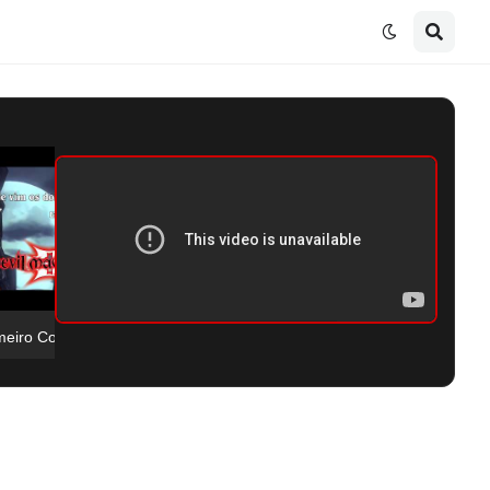
O Primeiro Confronto Contra o Vergil! | Devil May Cry 3 Co-op Com @Gabr1eLz-k2q #004
Birdramon A Galinha Que Te Morde