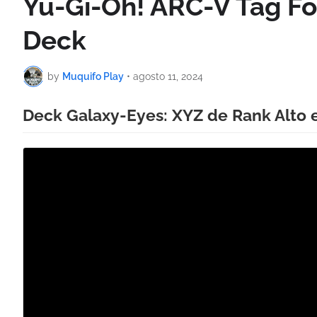
Yu-Gi-Oh! ARC-V Tag Fo
Deck
by
Muquifo Play
•
agosto 11, 2024
Deck Galaxy-Eyes: XYZ de Rank Alto 