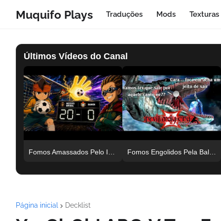
Muquifo Plays
Traduções
Mods
Texturas
Últimos Vídeos do Canal
Fomos Amassados Pelo Instituto Imperial | Inazuma Eleven DS #001
Fomos Engolidos Pela Baleia! E Agora Devil May Cry 3 Co op #005
Página inicial
Decklist