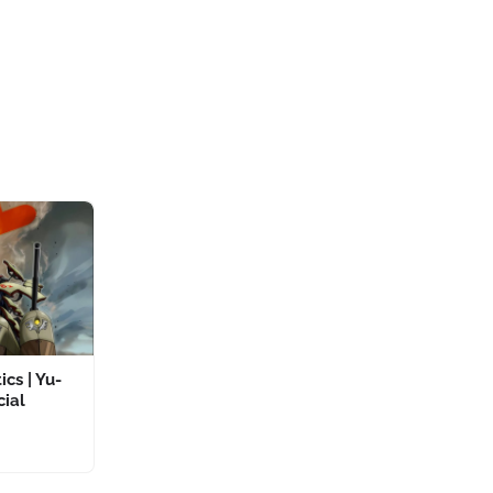
ics | Yu-
cial