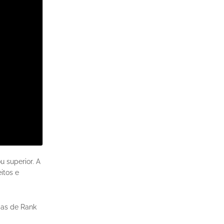
 superior. A
itos e
das de Rank