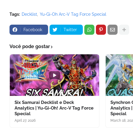
Tags:
Decklist
Yu-Gi-Oh Arc-V Tag Force Special
Facebook
Twitter
Você pode gostar
Six Samurai Decklist e Deck
Synchron 
Analytics | Yu-Gi-Oh! Arc-V Tag Force
Analytics 
Special
Special
April 27, 2026
March 18, 20