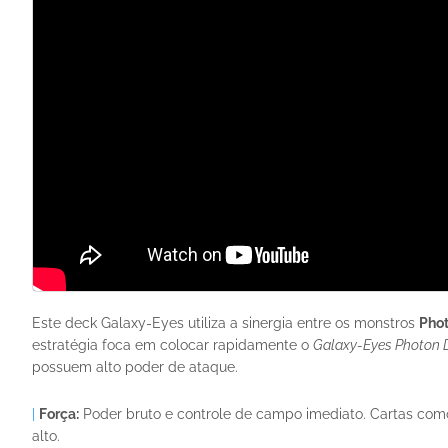
Este deck Galaxy-Eyes utiliza a sinergia entre os monstros
Phot
estratégia foca em colocar rapidamente o
Galaxy-Eyes Photon 
possuem alto poder de ataque.
|
Força:
Poder bruto e controle de campo imediato. Cartas co
alto.